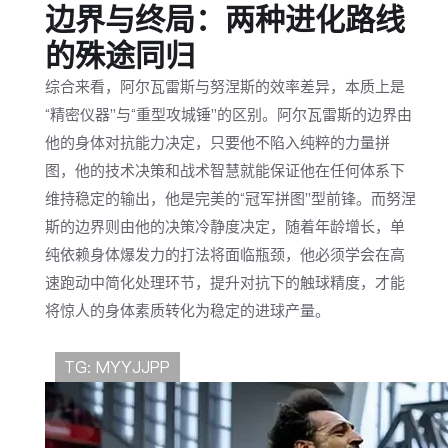
边界与终局：两种进化路线
的殊途同归
综合来看，阿尔瓦雷斯与努涅斯的效率差异，本质上是
“精密仪器”与“重型攻城锤”的区别。阿尔瓦雷斯的边界由
他的身体对抗能力决定，只要他不陷入纯粹的力量拼
图，他的技术决策和战术智慧就能保证他在任何体系下
维持稳定的输出，他是完美的“冠军拼图”型前锋。而努涅
斯的边界则由他的决策冷静度决定，随着年龄增长，单
纯依赖身体爆发力的打法将面临瓶颈，他必须学会在高
速跑动中简化处理环节，提升对抗下的触球精度，才能
将惊人的身体素质转化为稳定的进球产量。