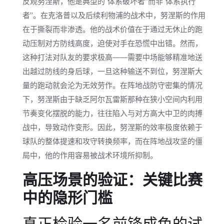
反观努涅斯，他是典型的“体系破坏者”而非“体系执行
者”。在克洛普以及后续利物浦的战术中，努涅斯的作用
在于撕裂而非渗透。他的战术价值在于通过无休止的跑
动压制对方防线高度，迫使对手在恐慌中出错。然而，
这种打法对队友的要求极高——需要中场能够精准地送
出越过防线的身后球，一旦这种输送不到位，努涅斯大
量的跑动就会沦为无效劳作。在阵地战防守密集的情况
下，努涅斯由于缺乏阿尔瓦雷斯那种在狭小空间内利用
节奏变化摆脱的能力，往往陷入与对方高大中卫的肉搏
战中，导致动作变形。因此，努涅斯的效率极度依赖于
球队的整体提速和攻守转换频率，而在阵地战攻坚的僵
局中，他的作用容易被战术环境所抑制。
高压场景的验证：关键比赛
中的隐形门槛
真正检验一名前锋成色的试