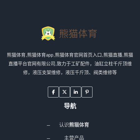
熊猫体育,熊猫体育app,熊猫体育官网首页入口,熊猫直播,熊猫
直播平台官网有限公司,致力于工矿配件，油缸立柱千斤顶维
修，液压支架维修，液压千斤顶、阀类维修等
导航
认识
熊猫体育
主营产品