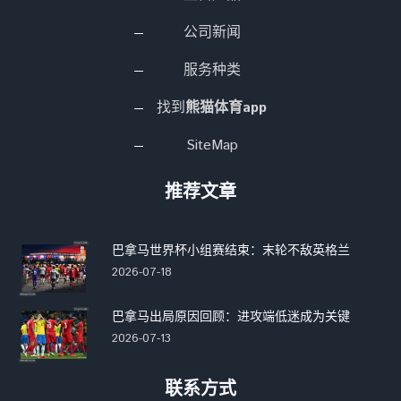
公司新闻
服务种类
找到
熊猫体育app
SiteMap
推荐文章
巴拿马世界杯小组赛结束：末轮不敌英格兰
2026-07-18
巴拿马出局原因回顾：进攻端低迷成为关键
2026-07-13
联系方式