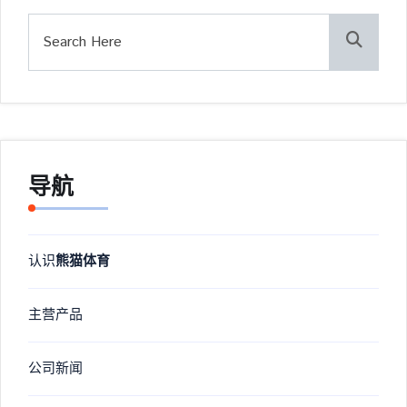
导航
认识
熊猫体育
主营产品
公司新闻