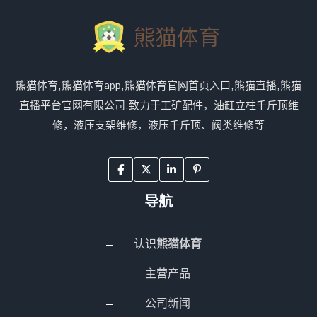
熊猫体育,熊猫体育app,熊猫体育官网首页入口,熊猫直播,熊猫
直播平台官网有限公司,致力于工矿配件，油缸立柱千斤顶维
修，液压支架维修，液压千斤顶、阀类维修等
导航
认识
熊猫体育
主营产品
公司新闻