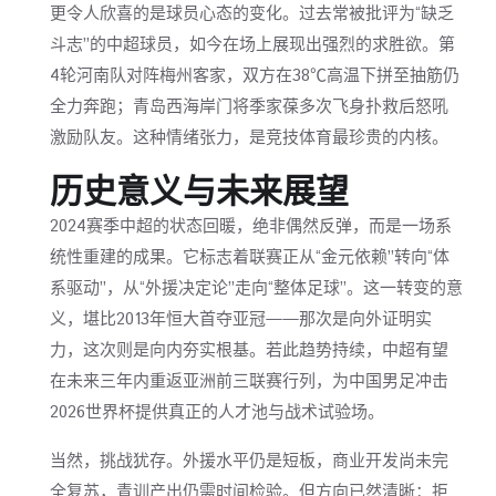
更令人欣喜的是球员心态的变化。过去常被批评为“缺乏
斗志”的中超球员，如今在场上展现出强烈的求胜欲。第
4轮河南队对阵梅州客家，双方在38℃高温下拼至抽筋仍
全力奔跑；青岛西海岸门将季家葆多次飞身扑救后怒吼
激励队友。这种情绪张力，是竞技体育最珍贵的内核。
历史意义与未来展望
2024赛季中超的状态回暖，绝非偶然反弹，而是一场系
统性重建的成果。它标志着联赛正从“金元依赖”转向“体
系驱动”，从“外援决定论”走向“整体足球”。这一转变的意
义，堪比2013年恒大首夺亚冠——那次是向外证明实
力，这次则是向内夯实根基。若此趋势持续，中超有望
在未来三年内重返亚洲前三联赛行列，为中国男足冲击
2026世界杯提供真正的人才池与战术试验场。
当然，挑战犹存。外援水平仍是短板，商业开发尚未完
全复苏，青训产出仍需时间检验。但方向已然清晰：拒