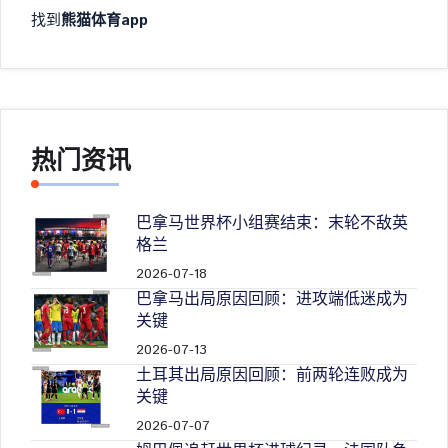
找到
熊猫体育app
热门资讯
巴拿马世界杯小组赛结束：末轮不敌英
格兰
2026-07-18
巴拿马出局原因回顾：进攻端低迷成为
关键
2026-07-13
土耳其出局原因回顾：前两轮连败成为
关键
2026-07-07