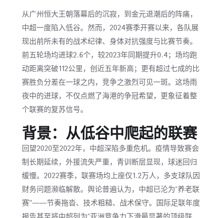
从广州恒大王朝落幕后的沉寂，到金元退潮后的阵痛，
中超一度陷入低谷。然而，2024赛季开赛以来，各队展
现出前所未有的战术纪律、身体对抗强度与比赛节奏。
前五轮场均进球2.6个，较2023年同期提升0.4；场均跑
动距离突破112公里，创近五年新高；更有超过七成的比
赛胜负分差在一球之内，竞争之激烈可见一斑。这场雨
夜中的进球，不仅点燃了海港的争冠希望，更象征着整
个联赛的复苏信号。
背景：从低谷中爬起的联赛
回望2020至2022年，中超深陷多重危机。疫情导致赛会
制长期延续，外援流失严重，青训断层显现，球迷回归
缓慢。2022赛季，联赛场均上座仅1.2万人，多支球队因
财务问题濒临解散。舆论普遍认为，中超已沦为“养老联
赛”——节奏拖沓、技术粗糙、战术保守。国际足联年度
报告甚至将中超列为“亚洲竞争力下滑最显著的顶级联