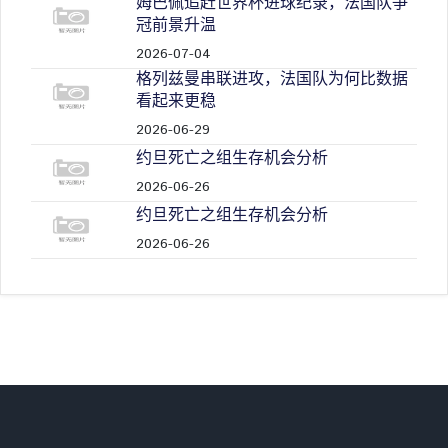
姆巴佩追赶世界杯进球纪录，法国队争
冠前景升温
2026-07-04
格列兹曼串联进攻，法国队为何比数据
看起来更稳
2026-06-29
约旦死亡之组生存机会分析
2026-06-26
约旦死亡之组生存机会分析
2026-06-26