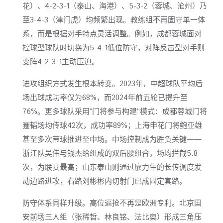
花）、4-2-3-1（泰山、海港）、5-3-2（蓉城、沧州）乃
至3-4-3（津门虎）均频繁出现。教练组不再固守单一体
系，而是根据对手特点灵活调整。例如，成都蓉城面对
控球型球队时切换为5-4-1低位防守，对阵反击型对手则
变阵4-2-3-1主动压迫。
进攻组织方式发生根本转变。2023年，中超球队平均后
场出球成功率仅为68%，而2024年前五轮已提升至
76%。更多球队采用“门将参与构建”模式：成都蓉城门将
蹇韬场均传球42次，成功率89%；上海申花门将鲍亚雄
甚至多次带球推进至中场。中场控制成为胜负关键——
浙江队吴伟与钱杰给组成的双后腰组合，场均拦截5.8
次，为联赛最高；山东泰山则通过廖力生的长传调度发
动边路进攻，右路刘彬彬内切射门已成固定套路。
防守体系同样升级。高位逼抢不再是欧洲专利。北京国
安前场三人组（张稀哲、林良铭、法比奥）形成三角压