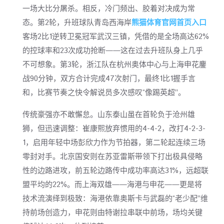
一场大比分屠杀。相反，冷门频出、胶着对决成为常
态。第2轮，升班球队青岛西海岸
熊猫体育官网首页入口
客场2比1逆转卫冕冠军武汉三镇，凭借的是全场高达62%
的控球率和23次成功抢断——这在过去升班队身上几乎
不可想象。第3轮，浙江队在杭州奥体中心与上海申花鏖
战90分钟，双方合计完成47次射门，最终1比1握手言
和，比赛节奏之快令解说员多次感叹“像踢英超”。
传统豪强亦不敢懈怠。山东泰山虽在首轮负于沧州雄
狮，但迅速调整：崔康熙放弃惯用的4-4-2，改打4-2-3-
1，启用年轻中场彭欣力作为节拍器，第二轮起连续三场
零封对手。北京国安则在苏亚雷斯带领下打出极具侵略
性的边路进攻，前五轮边路传中成功率高达31%，远超联
盟平均的22%。而上海双雄——海港与申花——更是将
技术流演绎到极致：海港依靠奥斯卡与武磊的“老少配”维
持前场创造力，申花则由特谢拉串联中前场，场均关键