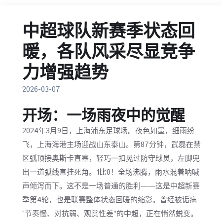
中超球队新赛季状态回
暖，各队风采尽显竞争
力增强趋势
2026-03-07
开场：一场雨夜中的觉醒
2024年3月9日，上海浦东足球场。夜色如墨，细雨纷
飞，上海海港主场迎战山东泰山。第87分钟，武磊在禁
区弧顶接奥斯卡直塞，轻巧一扣晃过防守球员，左脚兜
出一道弧线直挂死角。1比0！全场沸腾，雨水混着呐喊
声倾泻而下。这不是一场普通的胜利——这是中超新赛
季第4轮，也是联赛整体状态回暖的缩影。曾经被诟病
“节奏慢、对抗弱、观赏性差”的中超，正在悄然蜕变。