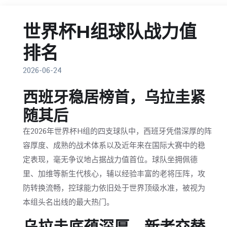
世界杯H组球队战力值
排名
2026-06-24
西班牙稳居榜首，乌拉圭紧
随其后
在2026年世界杯H组的四支球队中，西班牙凭借深厚的阵
容厚度、成熟的战术体系以及近年来在国际大赛中的稳
定表现，毫无争议地占据战力值首位。球队坐拥佩德
里、加维等新生代核心，辅以经验丰富的老将压阵，攻
防转换流畅，控球能力依旧处于世界顶级水准，被视为
本组头名出线的最大热门。
乌拉圭底蕴深厚，新老交替