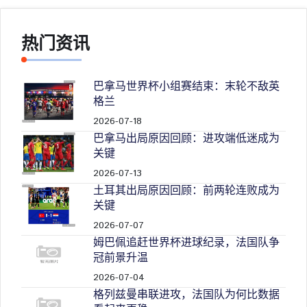
热门资讯
巴拿马世界杯小组赛结束：末轮不敌英
格兰
2026-07-18
巴拿马出局原因回顾：进攻端低迷成为
关键
2026-07-13
土耳其出局原因回顾：前两轮连败成为
关键
2026-07-07
姆巴佩追赶世界杯进球纪录，法国队争
冠前景升温
2026-07-04
格列兹曼串联进攻，法国队为何比数据