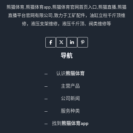
熊猫体育,熊猫体育app,熊猫体育官网首页入口,熊猫直播,熊猫
直播平台官网有限公司,致力于工矿配件，油缸立柱千斤顶维
修，液压支架维修，液压千斤顶、阀类维修等
导航
认识
熊猫体育
主营产品
公司新闻
服务种类
找到
熊猫体育app