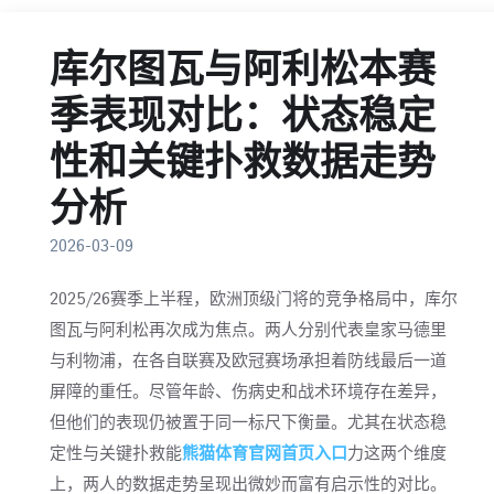
库尔图瓦与阿利松本赛
季表现对比：状态稳定
性和关键扑救数据走势
分析
2026-03-09
2025/26赛季上半程，欧洲顶级门将的竞争格局中，库尔
图瓦与阿利松再次成为焦点。两人分别代表皇家马德里
与利物浦，在各自联赛及欧冠赛场承担着防线最后一道
屏障的重任。尽管年龄、伤病史和战术环境存在差异，
但他们的表现仍被置于同一标尺下衡量。尤其在状态稳
定性与关键扑救能
熊猫体育官网首页入口
力这两个维度
上，两人的数据走势呈现出微妙而富有启示性的对比。