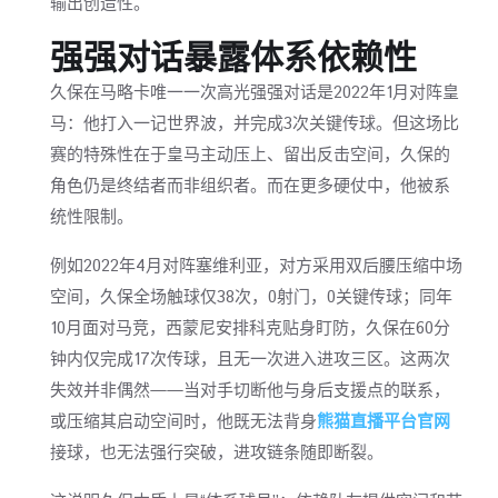
输出创造性。
强强对话暴露体系依赖性
久保在马略卡唯一一次高光强强对话是2022年1月对阵皇
马：他打入一记世界波，并完成3次关键传球。但这场比
赛的特殊性在于皇马主动压上、留出反击空间，久保的
角色仍是终结者而非组织者。而在更多硬仗中，他被系
统性限制。
例如2022年4月对阵塞维利亚，对方采用双后腰压缩中场
空间，久保全场触球仅38次，0射门，0关键传球；同年
10月面对马竞，西蒙尼安排科克贴身盯防，久保在60分
钟内仅完成17次传球，且无一次进入进攻三区。这两次
失效并非偶然——当对手切断他与身后支援点的联系，
或压缩其启动空间时，他既无法背身
熊猫直播平台官网
接球，也无法强行突破，进攻链条随即断裂。