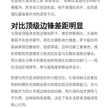
这说明久保本质上是“体系球员”：依赖队友提供空间和节
奏缓冲，而非自己创造机会。他不是强队杀手，反而是
强队最容易针对的进攻节点。
对比顶级边锋差距明显
与现役顶级进攻型边锋如萨卡、维尼修斯相比，久保的
差距不在技术细节，而在比赛影响力维度。萨卡能在阿
森纳承担回撤组织、肋部穿插、边中切换三重角色；维
尼修斯则凭借爆发力和对抗在皇马左路形成绝对爆点。
而久保在马略卡的角色始终局限在右路内切射门——他
的活动区域狭窄，参与度高度依赖战术设计。
即便与同为亚洲球员的孙兴慜对比，久保也缺乏后者在
热刺时期的无球跑动意识和禁区前沿的串联能力。孙兴
慜能作为伪九号或边锋自由切换，而久保的战术弹性几
乎为零。这种结构性局限，决定了他无法跻身顶级进攻
核心行列。