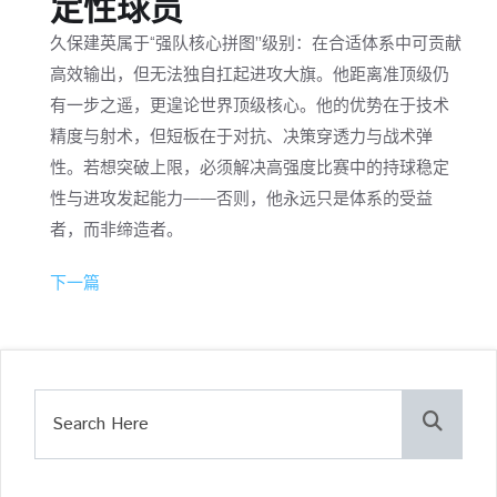
定性球员
久保建英属于“强队核心拼图”级别：在合适体系中可贡献
高效输出，但无法独自扛起进攻大旗。他距离准顶级仍
有一步之遥，更遑论世界顶级核心。他的优势在于技术
精度与射术，但短板在于对抗、决策穿透力与战术弹
性。若想突破上限，必须解决高强度比赛中的持球稳定
性与进攻发起能力——否则，他永远只是体系的受益
者，而非缔造者。
下一篇