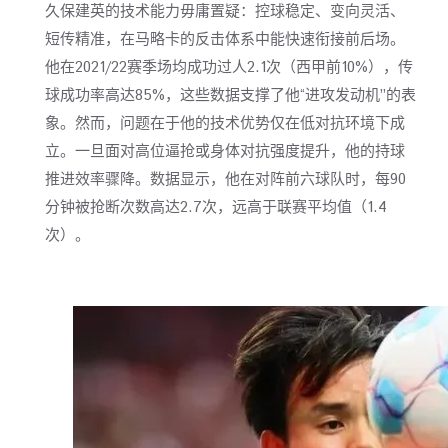
久保建英的技术能力毋庸置疑：控球稳定、变向灵活、
短传精准，在马略卡的反击体系中能快速衔接前后场。
他在2021/22赛季场均成功过人2.1次（西甲前10%），传
球成功率高达85%，这些数据支撑了他“进攻发动机”的表
象。然而，问题在于他的技术优势仅在低对抗环境下成
立。一旦面对高位逼抢或身体对抗强度提升，他的持球
推进效率骤降。数据显示，他在对阵前六球队时，每90
分钟被抢断次数高达2.7次，远高于联赛平均值（1.4
次）。