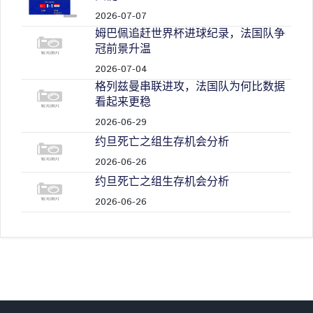
2026-07-07
姆巴佩追赶世界杯进球纪录，法国队争
冠前景升温
2026-07-04
格列兹曼串联进攻，法国队为何比数据
看起来更稳
2026-06-29
约旦死亡之组生存机会分析
2026-06-26
约旦死亡之组生存机会分析
2026-06-26