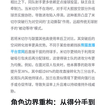
相比之下，同队射手更多依赖定点接球投篮，缺乏自主
牵制力。当米切尔不在场时，对手可大胆放空部分外线
球员实施协防，导致进攻陷入停滞。这种差异凸显了米
切尔突破行为对空间的“主动撕裂”作用，远超传统无球射
手的“被动等待”模式。
若将米切尔与联盟其他高使用率后卫对比，其突破后的
空间转化效率更具优势。不同于某些依赖挡拆
熊猫直播
平台官网
后直接干拔的持球手，米切尔更倾向于利用突
破吸引包夹后再分配球权，这使得骑士队的进攻分布更
为均衡。例如，在面对双人包夹时，他本赛季的助攻率
提升至38%，其中超过60%的助攻直接转化为三分出手。
反观队内其他持球点，加兰在类似情境下更倾向强行出
手或仓促传球，导致失误率上升且难以持续维持外线威
胁。
角色边界重构：从得分手到