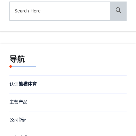
导航
认识
熊猫体育
主营产品
公司新闻