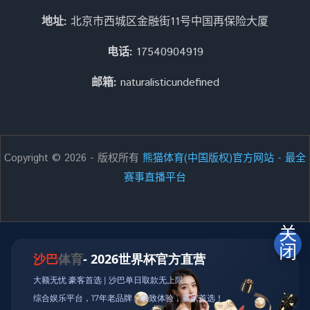
地址:
北京市西城区金融街11号中国再保险大厦
电话:
17540904919
邮箱:
naturalisticundefined
Copyright © 2026 - 版权所有
熊猫体育(中国版权)官方网站 - 最全
赛事直播平台
关
闭