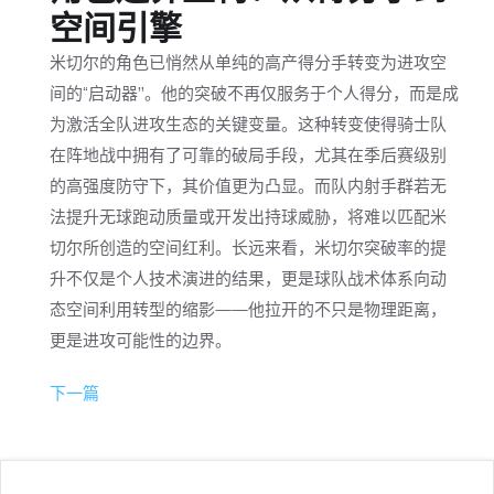
空间引擎
米切尔的角色已悄然从单纯的高产得分手转变为进攻空
间的“启动器”。他的突破不再仅服务于个人得分，而是成
为激活全队进攻生态的关键变量。这种转变使得骑士队
在阵地战中拥有了可靠的破局手段，尤其在季后赛级别
的高强度防守下，其价值更为凸显。而队内射手群若无
法提升无球跑动质量或开发出持球威胁，将难以匹配米
切尔所创造的空间红利。长远来看，米切尔突破率的提
升不仅是个人技术演进的结果，更是球队战术体系向动
态空间利用转型的缩影——他拉开的不只是物理距离，
更是进攻可能性的边界。
下一篇