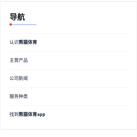
导航
认识
熊猫体育
主营产品
公司新闻
服务种类
找到
熊猫体育app