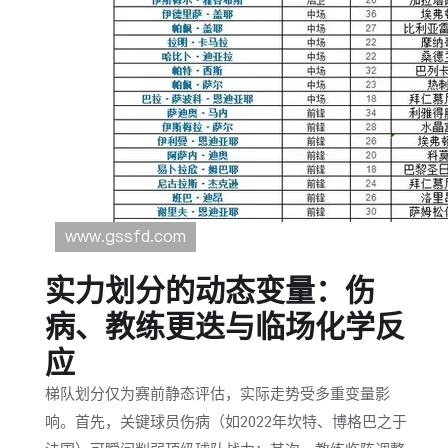
实力划分的动态变量：伤
病、教练更迭与临场化学反
应
梯队划分仅为赛前静态评估，实际走势受多重变量影
响。首先，关键球员伤病（如2022年坎特、博格巴之于