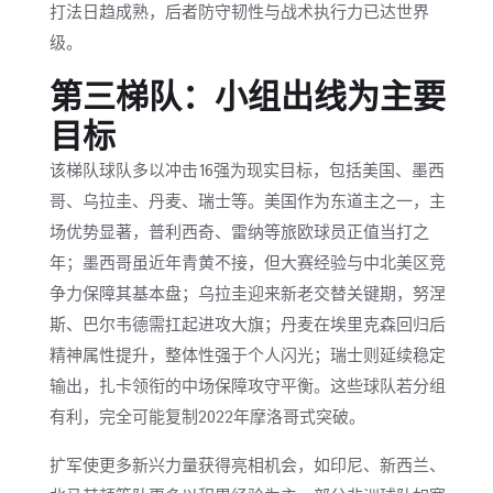
打法日趋成熟，后者防守韧性与战术执行力已达世界
级。
第三梯队：小组出线为主要
目标
该梯队球队多以冲击16强为现实目标，包括美国、墨西
哥、乌拉圭、丹麦、瑞士等。美国作为东道主之一，主
场优势显著，普利西奇、雷纳等旅欧球员正值当打之
年；墨西哥虽近年青黄不接，但大赛经验与中北美区竞
争力保障其基本盘；乌拉圭迎来新老交替关键期，努涅
斯、巴尔韦德需扛起进攻大旗；丹麦在埃里克森回归后
精神属性提升，整体性强于个人闪光；瑞士则延续稳定
输出，扎卡领衔的中场保障攻守平衡。这些球队若分组
有利，完全可能复制2022年摩洛哥式突破。
扩军使更多新兴力量获得亮相机会，如印尼、新西兰、