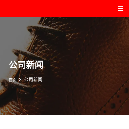
公司新闻
公司新闻
首页